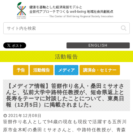
ENGLISH
活動報告
予告
活動報告
メディア
講演会・セミナー
【メディア情報】笹餅作り名人・桑田ミサオさ
んと、弘前大学中路特任教授が、短命県返上と
長寿をテーマに対談したことについて、東奥日
報（12月5日）に掲載されました。
2021年12月08日
笹餅作り名人として94歳の現在も現役で活躍する五所川
原市金木町の桑田ミサオさんと、中路特任教授が、青森