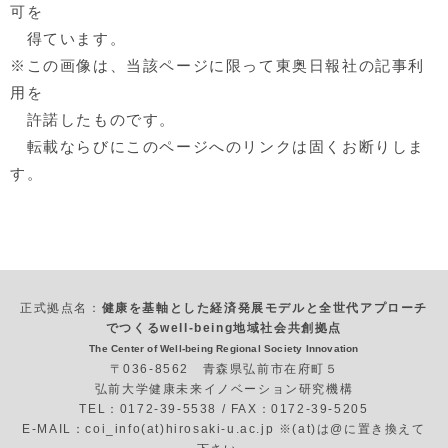
可を
得ています。
※この画像は、当該ページに限って東奥日報社の記事利
用を
許諾したものです。
転載ならびにこのページへのリンクは固くお断りしま
す。
正式拠点名：
健康を基軸とした経済発展モデルと全世代アプローチ
でつくるwell-being地域社会共創拠点
The Center of Well-being Regional Society Innovation
〒036-8562 青森県弘前市在府町５
弘前大学健康未来イノベーション研究機構
TEL：0172-39-5538 / FAX：0172-39-5205
E-MAIL：coi_info(at)hirosaki-u.ac.jp ※(at)は@に置き換えて