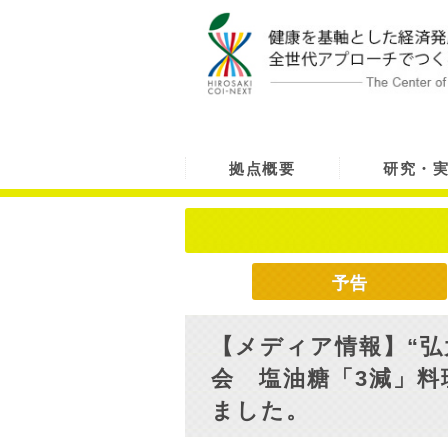
拠点概要
研究・
予告
【メディア情報】“弘
会 塩油糖「3減」料
ました。