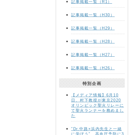
記事掲載一覧（R1）
記事掲載一覧（H30）
記事掲載一覧（H29）
記事掲載一覧（H28）
記事掲載一覧（H27）
記事掲載一覧（H26）
特別企画
【メディア情報】6月10
日、村下教授が東京2020
オリンピック聖火リレーに
て聖火ランナーを務めまし
た
″Dr.中路×浜内先生と一緒
に学ぼう″ 高血圧予防に3