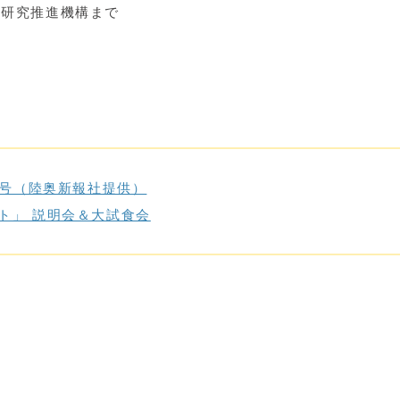
I研究推進機構まで
日号（陸奥新報社提供）
ト」 説明会＆大試食会