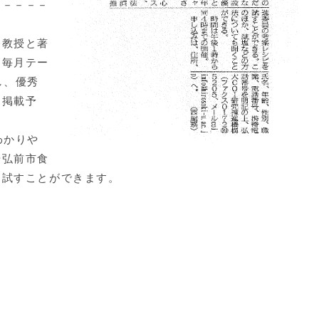
－－－－－
教授と著
、毎月テー
し、優秀
に掲載予
わかりや
や弘前市食
を試すことができます。