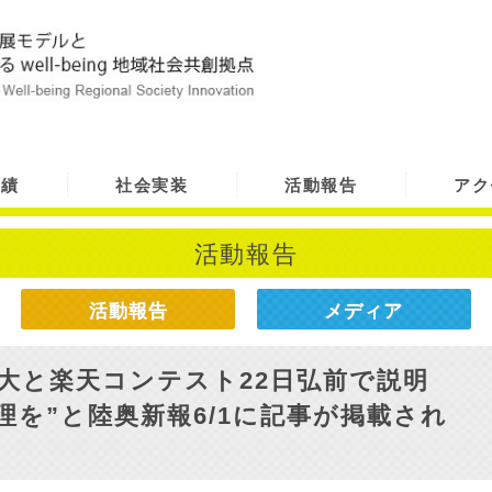
実績
社会実装
活動報告
アク
活動報告
活動報告
メディア
大と楽天コンテスト22日弘前で説明
理を”と陸奥新報6/1に記事が掲載され