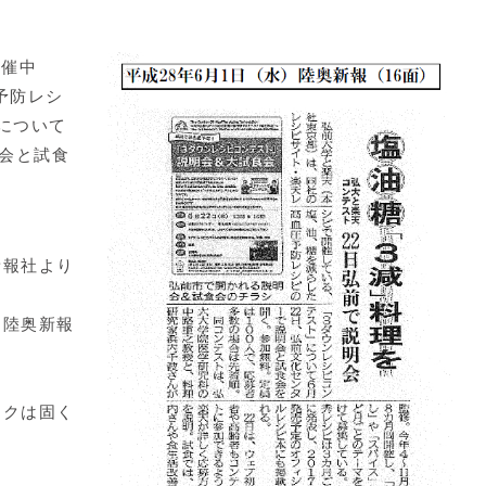
開催中
予防レシ
について
明会と試食
新報社より
て陸奥新報
クは固く