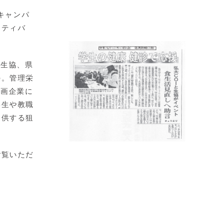
キャンパ
スティバ
大生協、県
の。管理栄
参画企業に
学生や教職
提供する狙
覧いただ