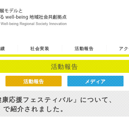
実績
社会実装
活動報告
アク
活動報告
活動報告
メディア
健康応援フェスティバル」について、
日）で紹介されました。