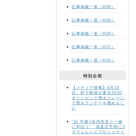
記事掲載一覧（H30）
記事掲載一覧（H29）
記事掲載一覧（H28）
記事掲載一覧（H27）
記事掲載一覧（H26）
特別企画
【メディア情報】6月10
日、村下教授が東京2020
オリンピック聖火リレーに
て聖火ランナーを務めまし
た
″Dr.中路×浜内先生と一緒
に学ぼう″ 高血圧予防に3
ダウンレシピプロジェクト