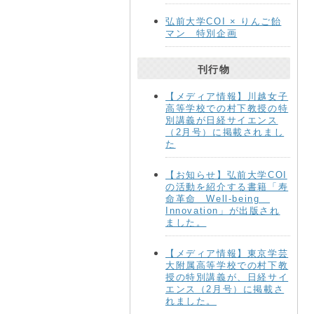
弘前大学COI × りんご飴
マン 特別企画
刊行物
【メディア情報】川越女子
高等学校での村下教授の特
別講義が日経サイエンス
（2月号）に掲載されまし
た
【お知らせ】弘前大学COI
の活動を紹介する書籍「寿
命革命 Well-being
Innovation」が出版され
ました。
【メディア情報】東京学芸
大附属高等学校での村下教
授の特別講義が、日経サイ
エンス（2月号）に掲載さ
れました。