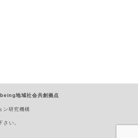
being地域社会共創拠点
ション研究機構
えて下さい。