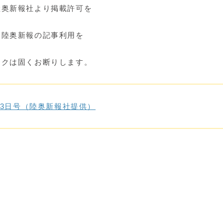
陸奥新報社より掲載許可を
て陸奥新報の記事利用を
クは固くお断りします。
13日号（陸奥新報社提供）