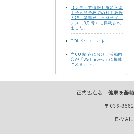
【メディア情報】洗足学園
中学高等学校での村下教授
の特別講義が、日経サイエ
ンス（9月号）に掲載され
ました。
COIパンフレット
当COI拠点における活動内
容が「JST news」に掲載
されました。
正式拠点名：
健康を基軸
〒036-8
E-MAI