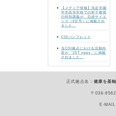
【メディア情報】洗足学園
中学高等学校での村下教授
の特別講義が、日経サイエ
ンス（9月号）に掲載され
ました。
COIパンフレット
当COI拠点における活動内
容が「JST news」に掲載
されました。
正式拠点名：
健康を基軸
〒036-8
E-MAI