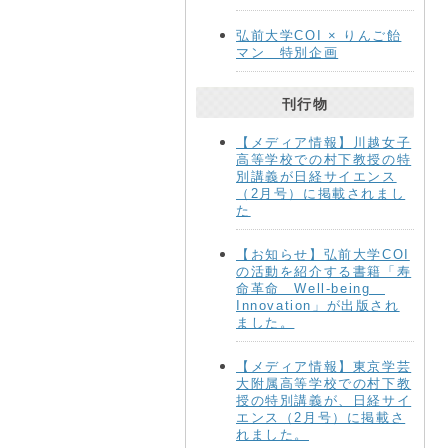
弘前大学COI × りんご飴
マン 特別企画
刊行物
【メディア情報】川越女子
高等学校での村下教授の特
別講義が日経サイエンス
（2月号）に掲載されまし
た
【お知らせ】弘前大学COI
の活動を紹介する書籍「寿
命革命 Well-being
Innovation」が出版され
ました。
【メディア情報】東京学芸
大附属高等学校での村下教
授の特別講義が、日経サイ
エンス（2月号）に掲載さ
れました。