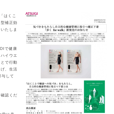
「はくこ
体型補正効
売いたしま
OIで健康
るハイウエ
ことで行動
繋げ、生活
寄与して
確認くだ