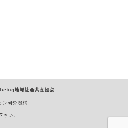
being地域社会共創拠点
ション研究機構
えて下さい。