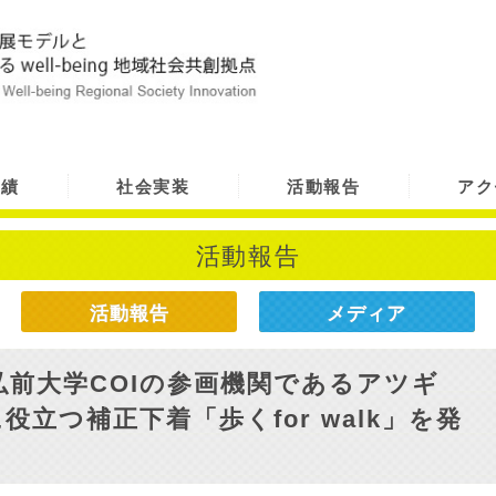
実績
社会実装
活動報告
アク
活動報告
活動報告
メディア
前大学COIの参画機関であるアツギ
立つ補正下着「歩くfor walk」を発