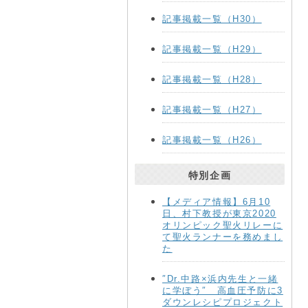
記事掲載一覧（H30）
記事掲載一覧（H29）
記事掲載一覧（H28）
記事掲載一覧（H27）
記事掲載一覧（H26）
特別企画
【メディア情報】6月10
日、村下教授が東京2020
オリンピック聖火リレーに
て聖火ランナーを務めまし
た
″Dr.中路×浜内先生と一緒
に学ぼう″ 高血圧予防に3
ダウンレシピプロジェクト