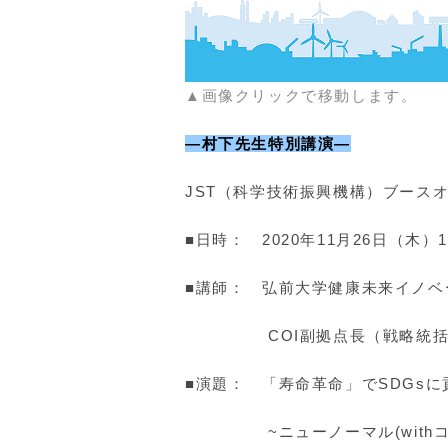
▲画像クリックで移動します。
―村下先生特別講演―
JST（科学技術振興機構）ブース
■日時： 2020年11月26日（木）13:
■講師： 弘前大学健康未来イノベ
COI副拠点長（戦略統括）
■演題： 「寿命革命」でSDGsに
~ニューノーマル(withコロ