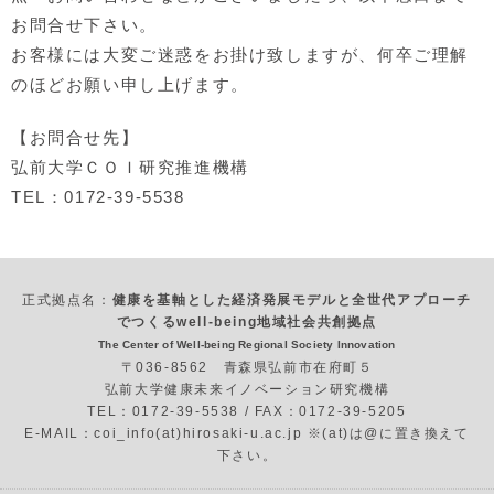
お問合せ下さい。
お客様には大変ご迷惑をお掛け致しますが、何卒ご理解
のほどお願い申し上げます。
【お問合せ先】
弘前大学ＣＯＩ研究推進機構
TEL：0172-39-5538
正式拠点名：
健康を基軸とした経済発展モデルと全世代アプローチ
でつくるwell-being地域社会共創拠点
The Center of Well-being Regional Society Innovation
〒036-8562 青森県弘前市在府町５
弘前大学健康未来イノベーション研究機構
TEL：0172-39-5538 / FAX：0172-39-5205
E-MAIL：coi_info(at)hirosaki-u.ac.jp ※(at)は@に置き換えて
下さい。