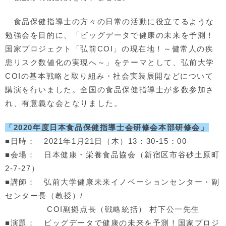
食品保健指導士の方々の日常の活動に役立てるような
勉強会を目的に、「ビッグデータで健康の未来を予測！
国家プロジェクト「弘前COI」の現在地！～健常人の疾
患リスク数値化の実現へ～」をテーマとして、弘前大学
COIの基本戦略と取り組み・社会実装展開などについて
講演を行いました。全国の食品保健指導士が多数参加さ
れ、有意義な会となりました。
「2020年度日本食品保健指導士会研修会本部研修会」
■日時： 2021年1月21日（木）13：30-15：00
■会場： 日本健康・栄養食品協会（新宿区市谷砂土原町
2-7-27）
■講師： 弘前大学健康未来イノベーションセンター・副
センター長（教授）/
COI副拠点長（戦略統括） 村下公一先生
■演題： ビッグデータで健康の未来を予測！国家プロジ