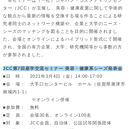
本セミナーは（一社）ジャパン・コスメティックセン
ター（JCC）が主催し、美容・健康産業に関して学術的
な観点から最新の情報を交換する場を作ることによる研
究者同士のネットワーク構築や、企業と大学のニーズ・
シーズのマッチングを図ることを目的に開催されまし
た。会場とオンラインによるハイブリッド形式にて開催
され、全国の有力企業、大学、研究機関等から多数の方
が参加されました。
JCC第7回産学交流セミナー 美容・健康系シーズ発表会
■日 時： 2021年3月4日（金）14:00-17:00
■会 場： 大手口センタービル ホール（佐賀県唐津市
南城内1-1）
※オンライン併催
■参加費： 無料
■定 員： 会場30名、オンライン100名
■対 象： JCC会員、自治体、公設試等関係団体