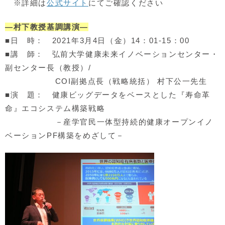
※詳細は
公式サイト
にてご確認ください
―村下教授基調講演―
■日 時： 2021年3月4日（金）14：01-15：00
■講 師： 弘前大学健康未来イノベーションセンター・
副センター長（教授）/
COI副拠点長（戦略統括） 村下公一先生
■演 題： 健康ビッグデータをベースとした『寿命革
命』エコシステム構築戦略
－産学官民一体型持続的健康オープンイノ
ベーションPF構築をめざして－