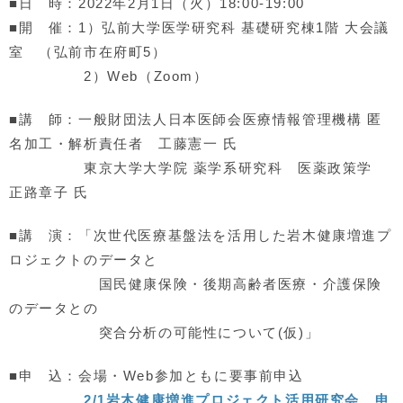
■日 時：2022年2月1日（火）18:00-19:00
■開 催：1）弘前大学医学研究科 基礎研究棟1階 大会議
室 （弘前市在府町5）
2）Web（Zoom）
■講 師：一般財団法人日本医師会医療情報管理機構 匿
名加工・解析責任者 工藤憲一 氏
東京大学大学院 薬学系研究科 医薬政策学
正路章子 氏
■講 演：「次世代医療基盤法を活用した岩木健康増進プ
ロジェクトのデータと
国民健康保険・後期高齢者医療・介護保険
のデータとの
突合分析の可能性について(仮)」
■申 込：会場・Web参加ともに要事前申込
2/1岩木健康増進プロジェクト活用研究会 申