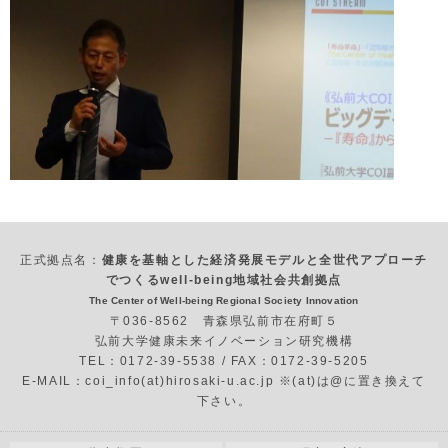
正式拠点名：
健康を基軸とした経済発展モデルと全世代アプローチ
でつくるwell-being地域社会共創拠点
The Center of Well-being Regional Society Innovation
〒036-8562 青森県弘前市在府町５
弘前大学健康未来イノベーション研究機構
TEL：0172-39-5538 / FAX：0172-39-5205
E-MAIL：coi_info(at)hirosaki-u.ac.jp ※(at)は@に置き換えて
下さい。