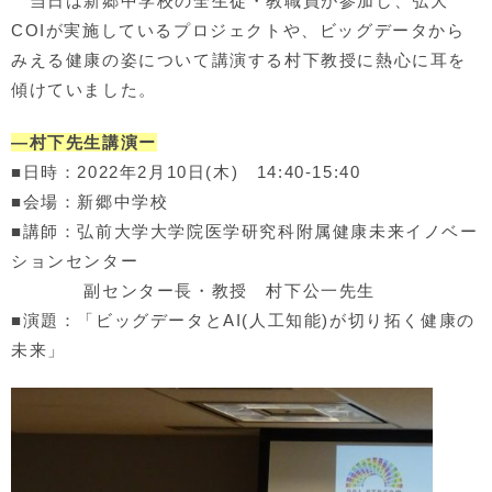
当日は新郷中学校の全生徒・教職員が参加し、弘大
COIが実施しているプロジェクトや、ビッグデータから
みえる健康の姿について講演する村下教授に熱心に耳を
傾けていました。
―村下先生講演ー
■日時：2022年2月10日(木) 14:40-15:40
■会場：新郷中学校
■講師：弘前大学大学院医学研究科附属健康未来イノベー
ションセンター
副センター長・教授 村下公一先生
■演題：「ビッグデータとAI(人工知能)が切り拓く健康の
未来」