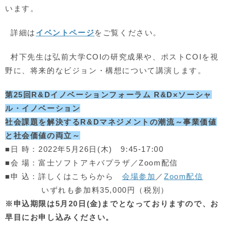
います。
詳細は
イベントページ
をご覧ください。
村下先生は弘前大学COIの研究成果や、ポストCOIを視
野に、将来的なビジョン・構想について講演します。
第25回R&Dイノベーションフォーラム R&D×ソーシャ
ル・イノベーション
社会課題を解決するR&Dマネジメントの潮流～事業価値
と社会価値の両立～
■日 時：2022年5月26日(木) 9:45-17:00
■会 場：富士ソフトアキバプラザ／Zoom配信
■申 込：詳しくはこちらから
会場参加
／
Zoom配信
いずれも参加料35,000円（税別）
※申込期限は5月20日(金)までとなっておりますので、お
早目にお申し込みください。