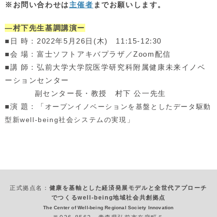
※お問い合わせは
主催者
までお願いします。
―村下先生基調講演ー
■日 時：2022年5月26日(木) 11:15-12:30
■会 場：富士ソフトアキバプラザ／Zoom配信
■講 師：弘前大学大学院医学研究科附属健康未来イノベ
ーションセンター
副センター長・教授 村下 公一先生
■演 題：「
オープンイノベーションを基盤としたデータ駆動
型新well-being社会システムの実現」
正式拠点名：
健康を基軸とした経済発展モデルと全世代アプローチ
でつくるwell-being地域社会共創拠点
The Center of Well-being Regional Society Innovation