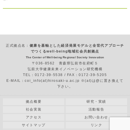
正式拠点名：
健康を基軸とした経済発展モデルと全世代アプローチ
でつくるwell-being地域社会共創拠点
The Center of Well-being Regional Society Innovation
〒036-8562 青森県弘前市在府町５
弘前大学健康未来イノベーション研究機構
TEL：0172-39-5538 / FAX：0172-39-5205
E-MAIL：coi_info(at)hirosaki-u.ac.jp ※(at)は@に置き換えて
下さい。
拠点概要
研究・実績
社会実装
活動報告
アクセス
お問い合わせ
サイトマップ
リンク