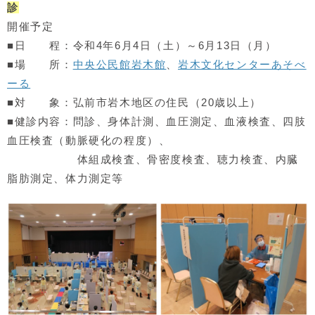
診
開催予定
■日 程：令和4年6月4日（土）～6月13日（月）
■場 所：
中央公民館岩木館
、
岩木文化センターあそべ
ーる
■対 象：弘前市岩木地区の住民（20歳以上）
■健診内容：問診、身体計測、血圧測定、血液検査、四肢
血圧検査（動脈硬化の程度）、
体組成検査、骨密度検査、聴力検査、内臓
脂肪測定、体力測定等