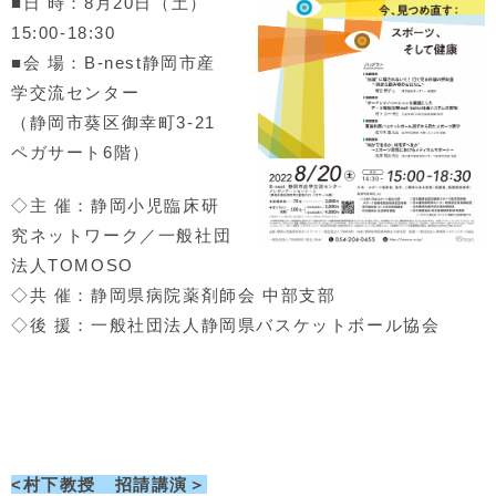
■日 時：8月20日（土）
15:00-18:30
■会 場：B-nest静岡市産
学交流センター
（静岡市葵区御幸町3-21
ペガサート6階）
◇主 催：静岡小児臨床研
究ネットワーク／一般社団
法人TOMOSO
◇共 催：静岡県病院薬剤師会 中部支部
◇後 援：一般社団法人静岡県バスケットボール協会
<村下教授 招請講演＞