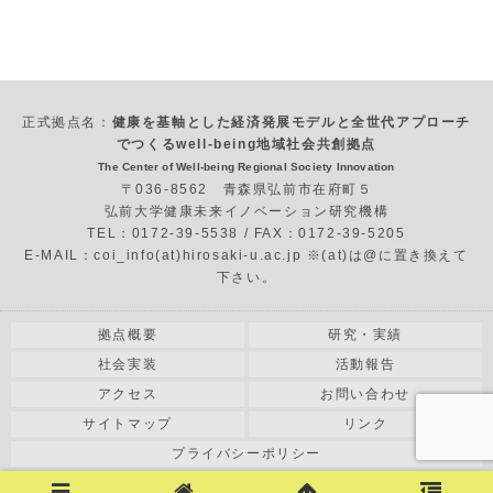
正式拠点名：
健康を基軸とした経済発展モデルと全世代アプローチ
でつくるwell-being地域社会共創拠点
The Center of Well-being Regional Society Innovation
〒036-8562 青森県弘前市在府町５
弘前大学健康未来イノベーション研究機構
TEL：0172-39-5538 / FAX：0172-39-5205
E-MAIL：coi_info(at)hirosaki-u.ac.jp ※(at)は@に置き換えて
下さい。
拠点概要
研究・実績
社会実装
活動報告
アクセス
お問い合わせ
サイトマップ
リンク
プライバシーポリシー