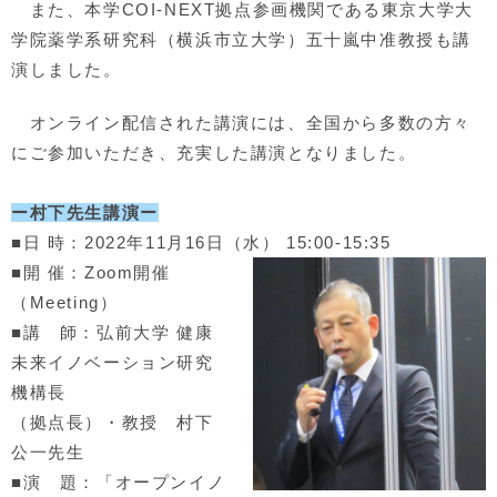
また、本学COI-NEXT拠点参画機関である東京大学大
学院薬学系研究科（横浜市立大学）五十嵐中准教授も講
演しました。
オンライン配信された講演には、全国から多数の方々
にご参加いただき、充実した講演となりました。
ー村下先生講演ー
■日 時：2022年11月16日（水） 15:00-15:35
■開 催：Zoom開催
（Meeting）
■講 師：弘前大学 健康
未来イノベーション研究
機構長
（拠点長）・教授 村下
公一先生
■演 題：「オープンイノ