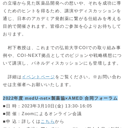
の立場から見た医薬品開発への想いや、それを成功に導
くためのヒントを得るため、講演やディスカッションを
通じ、日本のアカデミア発創薬に繋がる仕組みを考える
目的で開催されます。皆様のご参加を心よりお待ちして
おります。
村下教授は、これまでの弘前大学COIでの取り組み事
例や、COI-NEXT拠点としてのビジョンや戦略構想につ
いて講演し、パネルディスカッションにも登壇します。
詳細は
イベントページ
をご覧ください。※お問い合わ
せは主催者へお願いいたします。
2022年度 medU-net×製薬協×AMED 合同フォーラム
■日 時：2023年3月10日(金) 13:30-16:05
■開 催：Zoomによるオンライン会議
■申 込：詳しくは
こちら
から