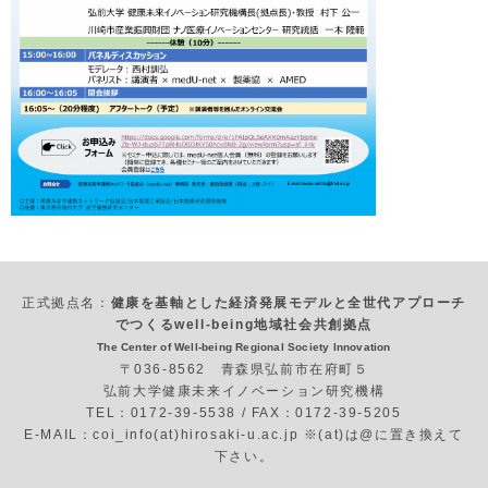
正式拠点名：
健康を基軸とした経済発展モデルと全世代アプローチ
でつくるwell-being地域社会共創拠点
The Center of Well-being Regional Society Innovation
〒036-8562 青森県弘前市在府町５
弘前大学健康未来イノベーション研究機構
TEL：0172-39-5538 / FAX：0172-39-5205
E-MAIL：coi_info(at)hirosaki-u.ac.jp ※(at)は@に置き換えて
下さい。