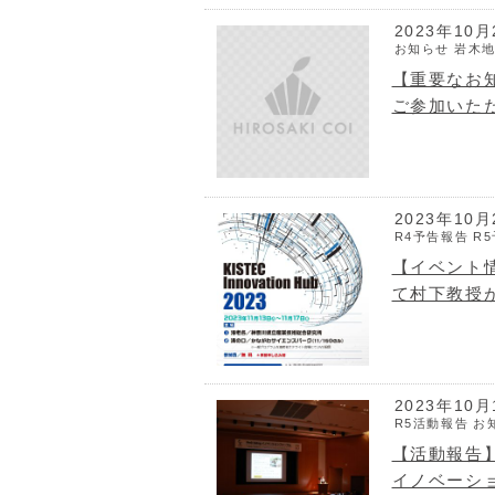
2023年10月
お知らせ
岩木
【重要なお知
ご参加いた
2023年10月
R4予告報告
R
【イベント情報】
て村下教授
2023年10月
R5活動報告
お
【活動報告】2
イノベーシ