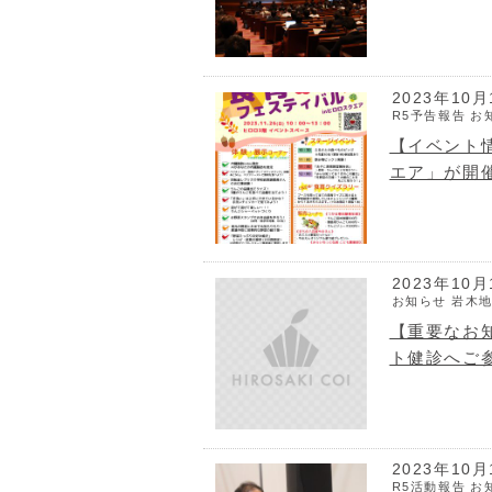
2023年10月
R5予告報告
お
【イベント情
エア」が開
2023年10月
お知らせ
岩木
【重要なお知
ト健診へご
2023年10月
R5活動報告
お