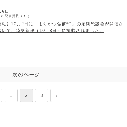
06日
ィア
記事掲載（R5）
報】10月2日に「まちかつ弘前³C」の定期懇談会が開催さ
ついて、陸奥新報（10月3日）に掲載されました。
次のページ
次
1
2
3
へ