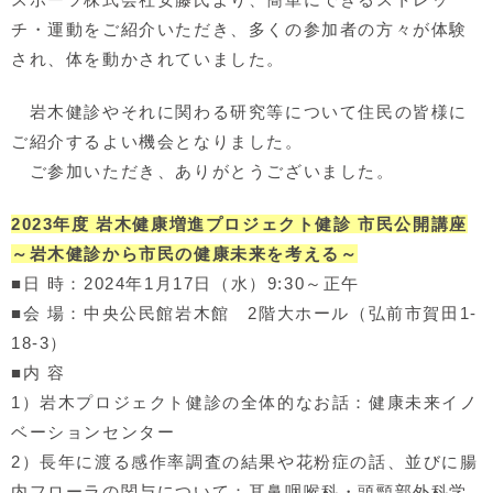
チ・運動をご紹介いただき、多くの参加者の方々が体験
され、体を動かされていました。
岩木健診やそれに関わる研究等について住民の皆様に
ご紹介するよい機会となりました。
ご参加いただき、ありがとうございました。
2023年度 岩木健康増進プロジェクト健診 市民公開講座
～岩木健診から市民の健康未来を考える～
■日 時：2024年1月17日（水）9:30～正午
■会 場：中央公民館岩木館 2階大ホール（弘前市賀田1-
18-3）
■内 容
1）岩木プロジェクト健診の全体的なお話：健康未来イノ
ベーションセンター
2）長年に渡る感作率調査の結果や花粉症の話、並びに腸
内フローラの関与について：耳鼻咽喉科・頭頸部外科学