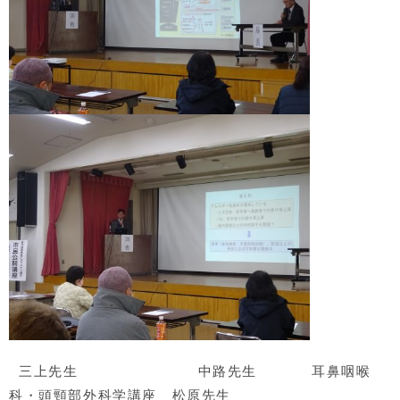
三上先生 中路先生 耳鼻咽喉
科・頭頸部外科学講座 松原先生