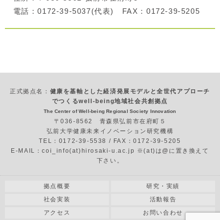
電話：0172-39-5037(代表) FAX：0172-39-5205
正式拠点名：
健康を基軸とした経済発展モデルと全世代アプローチ
でつくるwell-being地域社会共創拠点
The Center of Well-being Regional Society Innovation
〒036-8562 青森県弘前市在府町５
弘前大学健康未来イノベーション研究機構
TEL：0172-39-5538 / FAX：0172-39-5205
E-MAIL：coi_info(at)hirosaki-u.ac.jp ※(at)は@に置き換えて
下さい。
拠点概要
研究・実績
社会実装
活動報告
アクセス
お問い合わせ