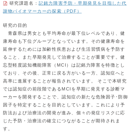
研究課題名：
記銘力障害予防・早期発見を目指した代
謝物バイオマーカーの探索（
PDF
）
研究の目的
青森県は男女とも平均寿命が最下位レベルであり、健
康寿命も下位グループとなっています。その健康寿命を
延伸するためには加齢性疾患および生活習慣病を予防す
ること、また早期発見して治療することが重要です。健
忘型軽度認知機能障害（
MCI
）は記銘力障害を特徴とし
ており、その後、正常に戻る方がいる一方、認知症へと
高率に進展することが報告されています。 そこで本研究
では認知症の前段階である
MCI
を早期に発見する診断マ
ーカーを開発することで、認知症の新たな危険因子･防御
因子を特定することを目的としています。これにより予
防法および治療法の開発が進み、個々の発症リスクに応
じた予防・治療法の確立につながることが期待されま
す。