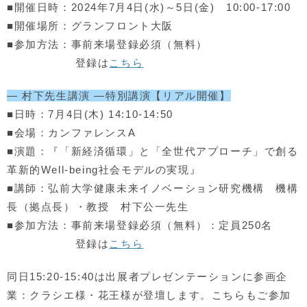
■開催日時：2024年7月4日(水)～5日(金) 10:00-17:00
■開催場所：グランフロント大阪
■参加方法：事前来場登録必須（無料）
登録は
こちら
― 村下先生講演 ―特別講演【リアル開催】
■日時：7月4日(木) 14:10-14:50
■会場：カンファレンスA
■演題：『「新経済循環」と「全世代アプローチ」で創る
革新的Well-being社会モデルの実現』
■講師：弘前大学健康未来イノベーション研究機構 機構
長（拠点長）・教授 村下公一先生
■参加方法：事前来場登録必須（無料）：定員250名
登録は
こちら
同日15:20-15:40は出展者プレゼンテーションに参画企
業：クラシエ様・花王様が登壇します。こちらもご参加