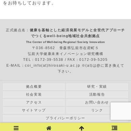
をお待ちしております。
正式拠点名：
健康を基軸とした経済発展モデルと全世代アプローチ
でつくるwell-being地域社会共創拠点
The Center of Well-being Regional Society Innovation
〒036-8562 青森県弘前市在府町５
弘前大学健康未来イノベーション研究機構
TEL：0172-39-5538 / FAX：0172-39-5205
E-MAIL：coi_info(at)hirosaki-u.ac.jp ※(at)は@に置き換えて
下さい。
拠点概要
研究・実績
社会実装
活動報告
アクセス
お問い合わせ
サイトマップ
リンク
プライバシーポリシー
COPYRIGHT© 2018 HIROSAKI UNIVERSITY All RIGHT RESERVED.