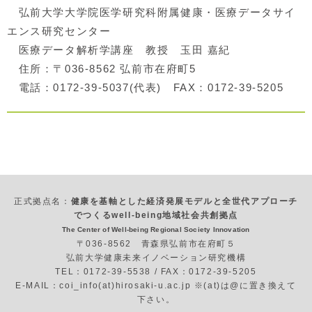
弘前大学大学院医学研究科附属健康・医療データサイ
エンス研究センター
医療データ解析学講座 教授 玉田 嘉紀
住所：〒036-8562 弘前市在府町5
電話：0172-39-5037(代表) FAX：0172-39-5205
正式拠点名：
健康を基軸とした経済発展モデルと全世代アプローチ
でつくるwell-being地域社会共創拠点
The Center of Well-being Regional Society Innovation
〒036-8562 青森県弘前市在府町５
弘前大学健康未来イノベーション研究機構
TEL：0172-39-5538 / FAX：0172-39-5205
E-MAIL：coi_info(at)hirosaki-u.ac.jp ※(at)は@に置き換えて
下さい。