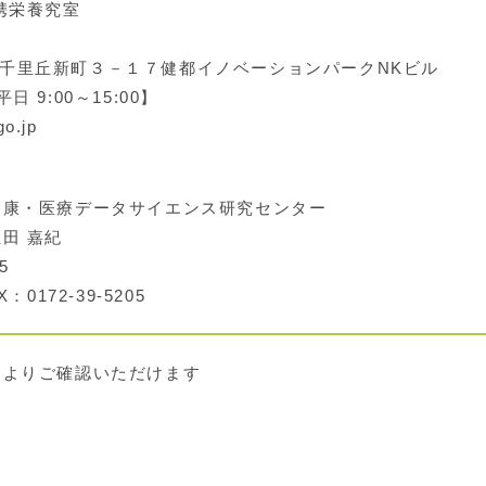
携栄養究室
津市千里丘新町３－１７健都イノベーションパーク
NK
ビル
【平日
9:00
～
15:00】
o.jp
康・医療データサイエンス研究センター
田 嘉紀
5
：0172-39-5205
クよりご確認いただけます