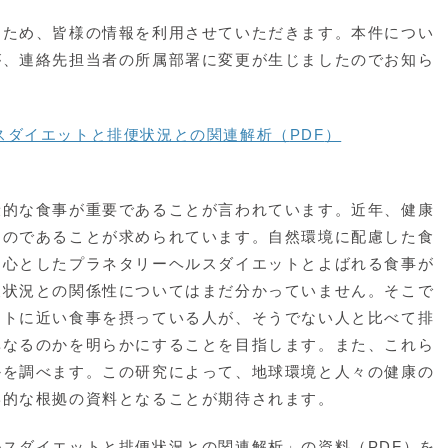
ため、皆様の情報を利用させていただきます。本件につい
が、連絡先担当者の所属部署に変更が生じましたのでお知ら
スダイエットと排便状況との関連解析（
PDF
）
的な食事が重要であることが言われています。近年、健康
ものであることが求められています。自然環境に配慮した食
中心としたプラネタリーヘルスダイエットとよばれる食事が
便状況との関係性についてはまだ分かっていません。そこで
ットに近い食事を摂っている人が、そうでない人と比べて排
異なるのかを明らかにすることを目指します。また、これら
かを調べます。この研究によって、地球環境と人々の健康の
学的な根拠の資料となることが期待されます。
スダイエットと排便状況との関連解析」の資料（PDF）を