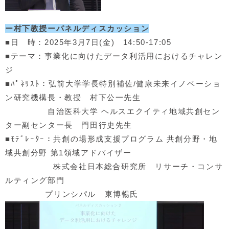
ー村下教授ーパネルディスカッション
■日 時：2025年3月7日(金) 14:50-17:05
■テーマ：事業化に向けたデータ利活用におけるチャレン
ジ
■ﾊﾟﾈﾘｽﾄ：弘前大学学長特別補佐/健康未来イノベーショ
ン研究機構長・教授 村下公一先生
自治医科大学 ヘルスエクイティ地域共創セン
ター副センター長 門田行史先生
■ﾓﾃﾞﾚｰﾀｰ：共創の場形成支援プログラム 共創分野・地
域共創分野 第1領域アドバイザー
株式会社日本総合研究所 リサーチ・コンサ
ルティング部門
プリンシパル 東博暢氏