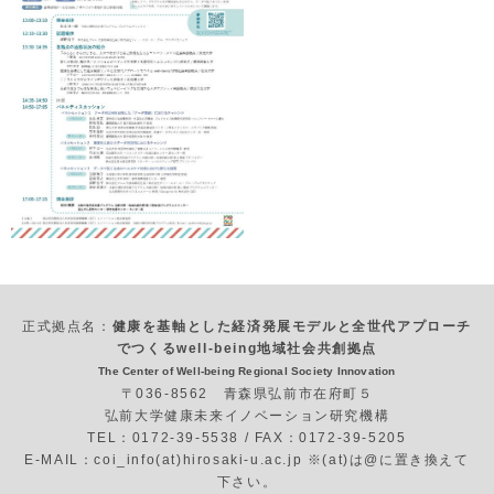
正式拠点名：
健康を基軸とした経済発展モデルと全世代アプローチ
でつくるwell-being地域社会共創拠点
The Center of Well-being Regional Society Innovation
〒036-8562 青森県弘前市在府町５
弘前大学健康未来イノベーション研究機構
TEL：0172-39-5538 / FAX：0172-39-5205
E-MAIL：coi_info(at)hirosaki-u.ac.jp ※(at)は@に置き換えて
下さい。