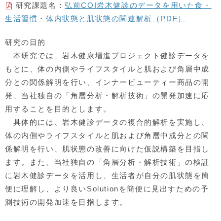
研究課題名：
弘前COI岩木健診のデータを用いた食・
生活習慣・体内状態と肌状態の関連解析（PDF）
研究の目的
本研究では、岩木健康増進プロジェクト健診データを
もとに、体の内側やライフスタイルと肌および角層中成
分との関係解明を行い、インナービューティー商品の開
発、当社独自の「角層分析・解析技術」の開発加速に応
用することを目的とします。
具体的には、岩木健診データの複合的解析を実施し、
体の内側やライフスタイルと肌および角層中成分との関
係解明を行い、肌状態の改善に向けた仮説構築を目指し
ます。また、当社独自の「角層分析・解析技術」の検証
に岩木健診データを活用し、生活者が自分の肌状態を簡
便に理解し、より良いSolutionを簡便に見出すための予
測技術の開発加速を目指します。