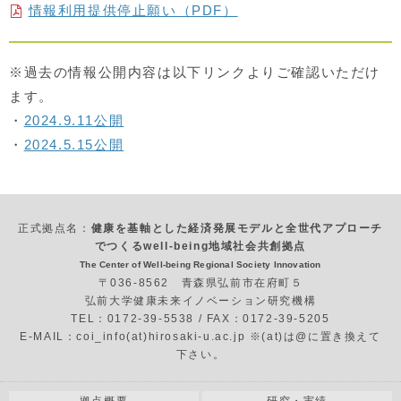
情報利用提供停止願い（PDF）
※過去の情報公開内容は以下リンクよりご確認いただけ
ます。
・
2024.9.11公開
・
2024.5.15公開
正式拠点名：
健康を基軸とした経済発展モデルと全世代アプローチ
でつくるwell-being地域社会共創拠点
The Center of Well-being Regional Society Innovation
〒036-8562 青森県弘前市在府町５
弘前大学健康未来イノベーション研究機構
TEL：0172-39-5538 / FAX：0172-39-5205
E-MAIL：coi_info(at)hirosaki-u.ac.jp ※(at)は@に置き換えて
下さい。