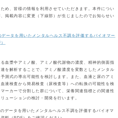
るため、皆様の情報を利用させていただきます。本件につい
が、掲載内容に変更（下線部）が生じましたのでお知らせい
診のデータを用いたメンタルヘルス不調を評価するバイオマー
F）
る血漿中アミノ酸、アミノ酸代謝物の濃度、精神的側面指
関連を解析することで、アミノ酸濃度を変数としたメンタル
ク予測式の導出可能性を検討します。また、血液と尿のアミ
、血液検査から簡易検査（尿検査等）への転換の可能性を検
オマーカーで分割した群について、栄養関連指標との関連性
ソリューションの検討・開発を行います。
診のデータを用いたメンタルヘルス不調を評価するバイオマ
資料（PDF）をご確認ください。