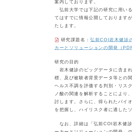
案内しております。
弘前大学では下記の研究に用い
てはすでに情報公開しております
たします。
研究課題名：
弘前COI岩木健
カーとソリューションの開発（PD
研究の目的
岩木健診のビッグデータに含まれ
標、及び被験者背景データ等との
ヘルス不調を評価する判別・リス
ノ酸の関連を解析することにより
討します。さらに、得られたバイ
を把握し、ハイリスク者に適した
なお、詳細は「弘前
COI
岩木健
ーカーとソリューションの開発」の