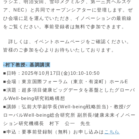
ラシエ、明治安田、雪印メグミルク、第一三共ヘルスケ
ア、NEC）と共同でオープンシアターに登壇します。ぜ
ひ会場に足を運んでいただき、イノベーションの最前線
をご覧ください。事前登録者は無料で参加できます。
詳しくは、イベントホームページをご確認ください。
皆様のご参加を心よりお待ちいたしております。
-村下教授- 基調講演
■日時：2025年10月17日(金)10:10-10:50
■会場：東京国際フォーラム（東京・有楽町）ホールE
■演題：超多項目健康ビッグデータを基盤としたグローバ
ルWell-being研究戦略構想
■講師：弘前大学副学長(Well-being戦略担当)・教授/グ
ローバルWell-being総合研究所 副所長/健康未来イノベー
ション研究機構長 村下 公一 先生
■申込：要事前登録制（無料）お申し込みは
こちら