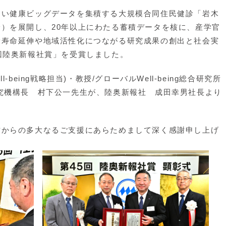
い健康ビッグデータを集積する大規模合同住民健診「岩木
）を展開し、20年以上にわたる蓄積データを核に、産学官
康寿命延伸や地域活性化につながる研究成果の創出と社会実
回陸奥新報社賞」を受賞しました。
being戦略担当)・教授/グローバルWell-being総合研究所
究機構長 村下公一先生が、陸奥新報社 成田幸男社長より
からの多大なるご支援にあらためまして深く感謝申し上げ