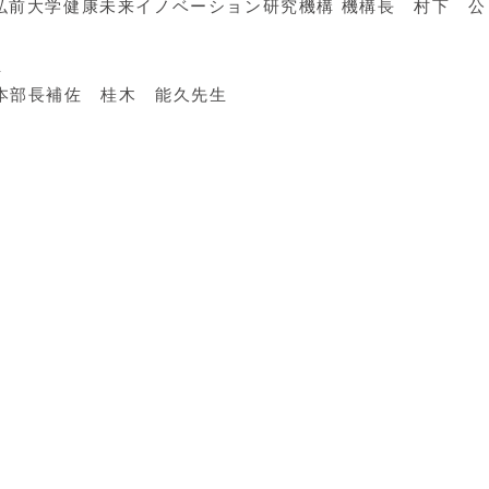
弘前大学健康未来イノベーション研究機構 機構長 村下 公
生
本部 本部長補佐 桂木 能久先生