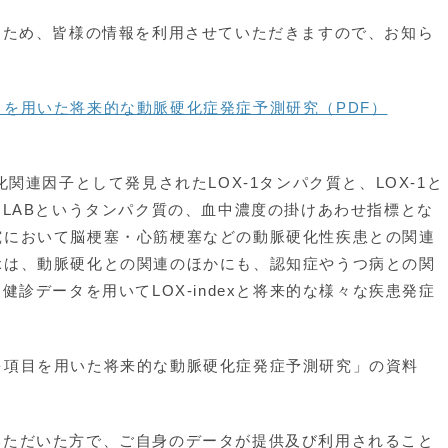
ため、皆様の情報を利用させていただきますので、お知ら
多項目を用いた将来的な動脈硬化症発症予測研究（PDF）
脈硬化関連因子として発見されたLOX-1タンパク質と、LOX-1と
LABというタンパク質の、血中濃度の掛けあわせ指標とな
の研究において脳梗塞・心筋梗塞などの動脈硬化性疾患との関連
dexは、動脈硬化との関連のほかにも、認知症やうつ病との関
診データを用いてLOX-indexと将来的な様々な疾患発症
と超多項目を用いた将来的な動脈硬化症発症予測研究」の資料
参加いただいた方で、ご自身のデータが提供及び利用されること