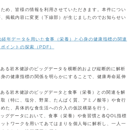
るため、皆様の情報を利用させていただきます。本件につい
が、掲載内容に変更（下線部）が生じましたのでお知らせい
診の経年データを用いた食事（栄養）と心身の健康指標の関連
ポイントの探索（PDF）
である岩木健診のビッグデータを横断的および縦断的に解析
心身の健康指標の関係を明らかにすることで、健康寿命延伸
である岩木健診のビッグデータと食事（栄養）との関連を解
摂取（特に、塩分、野菜、たんぱく質、アミノ酸等）や食行
含めた、具体的な食生活への介入の仮説構築を行う。
ビッグデータにおいて、食事（栄養）や食習慣と各QOL指標
ネットワークを用いてあてはまりを個人毎に解析し、一人一