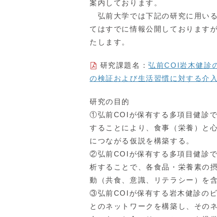
案内しております。
弘前大学では下記の研究に用い
てはすでに情報公開しております
たします。
研究課題名：
弘前COI岩木健
の検証および生活習慣に対する介入
研究の目的
①弘前COIが保有する多項目健診
することにより、食事（栄養）と
につながる仮説を構築する。
②弘前COIが保有する多項目健診
析することで、各食品・栄養素の
動（共食、意識、リテラシー）を
③弘前COIが保有する岩木健診の
とのネットワークを構築し、その