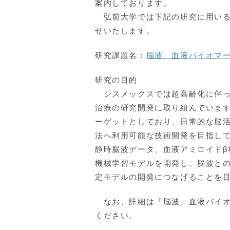
案内しております。
弘前大学では下記の研究に用いる
せいたします。
研究課題名：
脳波、血液バイオマー
研究の目的
シスメックスでは超高齢化に伴っ
治療の研究開発に取り組んでいま
ーゲットとしており、日常的な脳
法へ利用可能な技術開発を目指し
静時脳波データ、血液アミロイドβ
機械学習モデルを開発し、脳波と
定モデルの開発につなげることを
なお、詳細は「脳波、血液バイオ
ください。