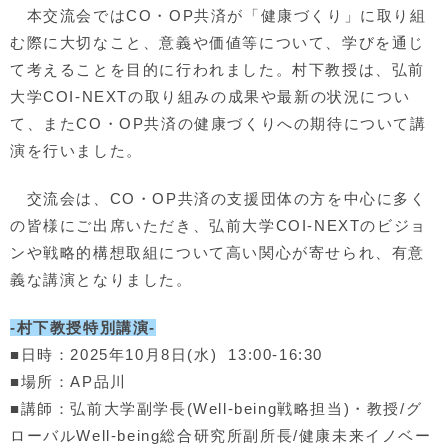
本交流会ではCO・OP共済が「健康づくり」に取り組
む際に大切なこと、意義や価値等について、学びを通じ
て考えることを目的に行われました。村下教授は、弘前
大学COI-NEXTの取り組みの成果や最新の状況につい
て、またCO・OP共済の健康づくりへの期待について講
演を行いました。
交流会は、CO・OP共済の支援団体の方を中心に多く
の皆様にご出席いただき、弘前大学COI-NEXTのビジョ
ンや戦略的構想取組について高い関心が寄せられ、有意
義な講演となりました。
-村下教授特別講演-
■日時：2025年10月8日(水) 13:00-16:30
■場所：AP品川
■講師：弘前大学副学長(Well-being戦略担当)・教授/グ
ローバルWell-being総合研究所副所長/健康未来イノベー