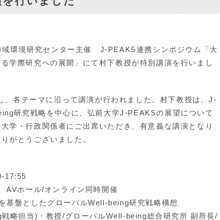
演を行いました
海域環境研究センター主催 J-PEAKS連携シンポジウム「大
よる学際研究への展開」にて村下教授が特別講演を行いまし
壇し、各テーマに沿って講演が行われました。村下教授は、J-
being研究戦略を中心に、弘前大学J-PEAKSの展望について
の大学・行政関係者にご出席いただき、有意義な講演となり
ありがとうございました。
-17:55
 AVホール/オンライン同時開催
盤としたグローバルWell-being研究戦略構想
ng戦略担当)・教授/グローバルWell-being総合研究所 副所長/