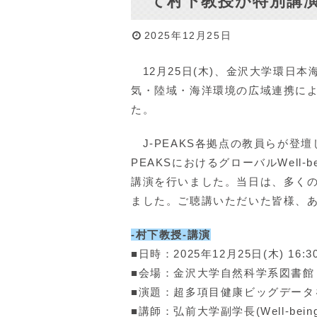
て村下教授が特別講
2025年12月25日
12月25日(木)、金沢大学環日本
気・陸域・海洋環境の広域連携に
た。
J-PEAKS各拠点の教員らが登
PEAKSにおけるグローバルWell-
講演を行いました。当日は、多く
ました。ご聴講いただいた皆様、
-村下教授-講演
■日時：2025年12月25日(木) 16:30
■会場：金沢大学自然科学系図書館
■演題：超多項目健康ビッグデータを基
■講師：弘前大学副学長(Well-bei