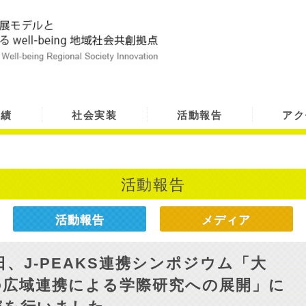
実績
社会実装
活動報告
アク
活動報告
活動報告
メディア
日、J-PEAKS連携シンポジウム「大
の広域連携による学際研究への展開」に