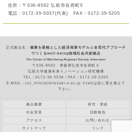
住所：〒036-8562 弘前市在府町5
電話：0172-39-5037(代表) FAX：0172-39-5205
正式拠点名：
健康を基軸とした経済発展モデルと全世代アプローチ
でつくるwell-being地域社会共創拠点
The Center of Well-being Regional Society Innovation
〒036-8562 青森県弘前市在府町５
弘前大学健康未来イノベーション研究機構
TEL：0172-39-5538 / FAX：0172-39-5205
E-MAIL：coi_info(at)hirosaki-u.ac.jp ※(at)は@に置き換えて
下さい。
拠点概要
研究・実績
社会実装
活動報告
アクセス
お問い合わせ
サイトマップ
リンク