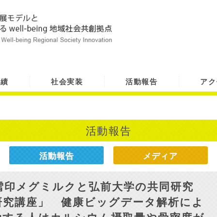
実績
社会実装
活動報告
アク
活動報告
活動報告
メディア
雪印メグミルクと弘前大学の共同研究
研究講座」 健康ビッグデータ解析によ