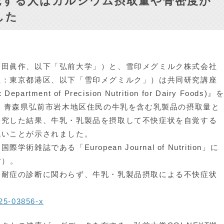
覚する人はカルシウム摂取量や骨密度が
した
田眞作、以下「弘前大学」）と、雪印メグミルク株式会社
社：東京都港区、以下「雪印メグミルク」）は共同研究講座
nt of Precision Nutrition for Dairy Foods)』
回、青森県弘前市岩木地区住民の牛乳を含む乳製品の摂取量と
研究した結果、牛乳・乳製品を摂取して不快症状を自覚する
低いことが示されました。
誌である「European Journal of Nutrition」に
付）。
耐症の診断に関わらず、牛乳・乳製品摂取による不快症状
025-03856-x