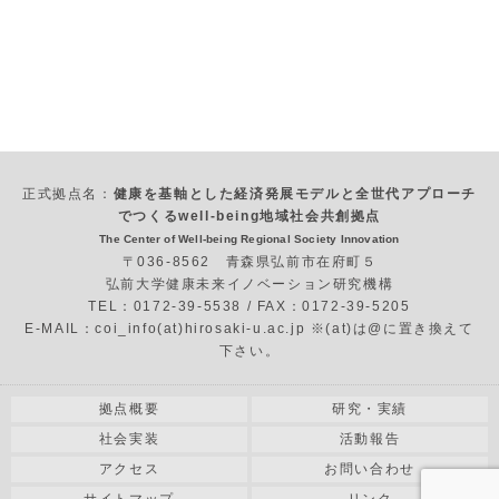
正式拠点名：
健康を基軸とした経済発展モデルと全世代アプローチ
でつくるwell-being地域社会共創拠点
The Center of Well-being Regional Society Innovation
〒036-8562 青森県弘前市在府町５
弘前大学健康未来イノベーション研究機構
TEL：0172-39-5538 / FAX：0172-39-5205
E-MAIL：coi_info(at)hirosaki-u.ac.jp ※(at)は@に置き換えて
下さい。
拠点概要
研究・実績
社会実装
活動報告
アクセス
お問い合わせ