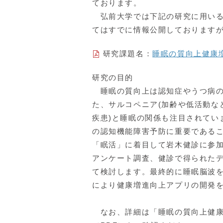
ております。
弘前大学では下記の研究に用いる
てはすでに情報公開しております
研究課題名：
睡眠の質向上健康増
研究の目的
睡眠の質向上は認知症やうつ病の
た、サルコペニア(加齢や低活動な
疾患)と睡眠の関係も注目されてい
の認知機能障害予防に重要である
「眠活」に着目して岩木健診に参
アンケート調査、健診で得られた
て検討します。最終的に睡眠脳波
により健康増進向上アプリの開発
なお、詳細は「睡眠の質向上健康増