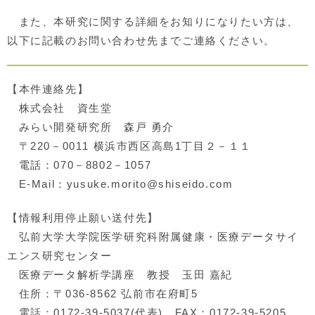
また、本研究に関する詳細をお知りになりたい方は、
以下に記載のお問い合わせ先までご連絡ください。
【本件連絡先】
株式会社 資生堂
みらい開発研究所 森戸 勇介
〒220－0011 横浜市西区高島1丁目２－１１
電話：070－8802－1057
E-Mail：yusuke.morito@shiseido.com
【情報利用停止願い送付先】
弘前大学大学院医学研究科附属健康・医療データサイ
エンス研究センター
医療データ解析学講座 教授 玉田 嘉紀
住所：〒036-8562 弘前市在府町5
電話：0172-39-5037(代表) FAX：0172-39-5205