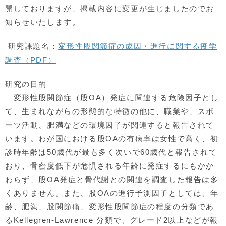
開しておりますが、掲載内容に変更が生じましたのでお
知らせいたします。
研究課題名：
変形性股関節症の成因・進行に関する疫学
調査（PDF）
研究の目的
変形性股関節症（股OA）発症に関連する危険因子とし
て、生まれながらの形態的な特徴の他に、職業や、スポ
ーツ活動、肥満などの環境因子が関連すると報告されて
います。わが国における股OAの有病率は女性で高く、初
診時年齢は50歳代が最も多く次いで60歳代と報告されて
おり、骨密度低下が危惧される年齢に発症するにもかか
わらず、股OA発症と骨代謝との関連を調査した報告は多
くありません。また、股OAの進行予測因子としては、年
齢、肥満、股関節痛、変形性股関節症の程度の分類であ
るKellegren-Lawrence 分類で、グレード2以上などが報