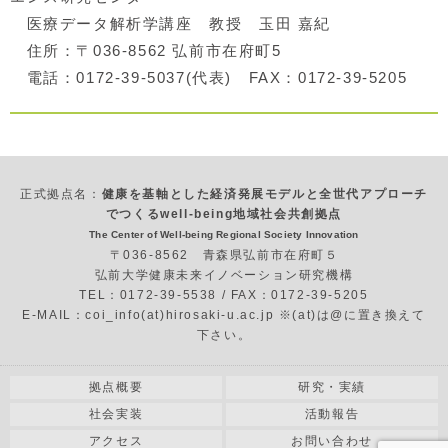
医療データ解析学講座 教授 玉田 嘉紀
住所：〒036-8562 弘前市在府町5
電話：0172-39-5037(代表) FAX：0172-39-5205
正式拠点名：
健康を基軸とした経済発展モデルと全世代アプローチ
でつくるwell-being地域社会共創拠点
The Center of Well-being Regional Society Innovation
〒036-8562 青森県弘前市在府町５
弘前大学健康未来イノベーション研究機構
TEL：0172-39-5538 / FAX：0172-39-5205
E-MAIL：coi_info(at)hirosaki-u.ac.jp ※(at)は@に置き換えて
下さい。
拠点概要
研究・実績
社会実装
活動報告
アクセス
お問い合わせ