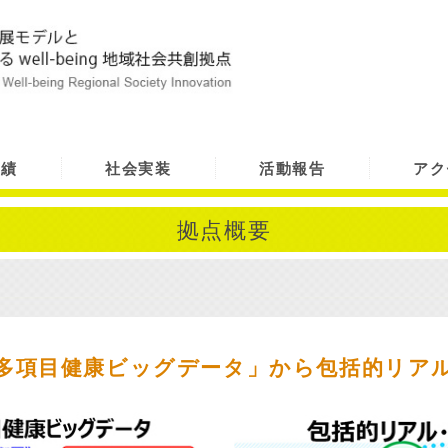
実績
社会実装
活動報告
アク
拠点概要
目的
基礎研究
メンバー・
多項目健康ビッグデータ」から包括的リア