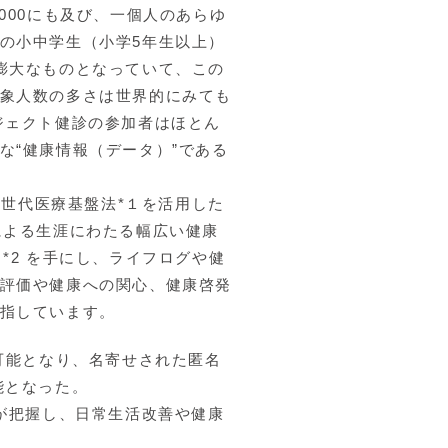
000にも及び、一個人のあらゆ
の小中学生（小学5年生以上）
膨大なものとなっていて、この
象人数の多さは世界的にみても
ジェクト健診の参加者はほとん
な“健康情報（データ）”である
次世代医療基盤法*１を活用した
による生涯にわたる幅広い健康
*2 を手にし、ライフログや健
評価や健康への関心、健康啓発
指しています。
可能となり、名寄せされた匿名
能となった。
や家族が把握し、日常生活改善や健康