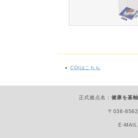
COIはこちら
正式拠点名：
健康を基軸
〒036-8
E-MAI