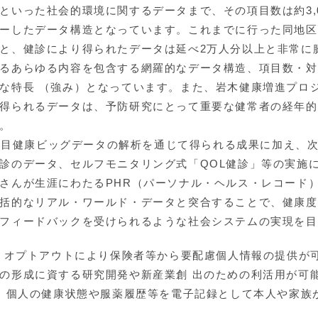
といった社会的環境に関するデータまで、その項目数は約3,
ーしたデータ構造となっています。これまでに行った同地区
と、健診により得られたデータは延べ2万人分以上と非常に
るあらゆる内容を包含する網羅的なデータ構造、項目数・対
な特長 （強み）となっています。また、岩木健康増進プロ
得られるデータは、予防研究にとって重要な健常者の経年的
。
多項目健康ビッグデータの解析を通じて得られる成果に加え、
診のデータ、セルフモニタリング式「QOL健診」等の実施
さんが生涯にわたるPHR（パーソナル・ヘルス・レコード）
括的なリアル・ワールド・データと突合することで、健康度
フィードバックを受けられるような社会システムの実現を目
て、オプトアウトにより保険者等から要配慮個人情報の提供が
の形成に資する研究開発や新産業創 出のための利活用が可
th Record」個人の健康状態や服薬履歴等を電子記録として本人