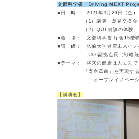
文部科学省「Driving MEXT P
■日 時： 2021年3月26日（金）
（1）講演・意見交換会 12：
（2）QOL健診の体験 11：
■会 場： 文部科学省 庁舎15階
■講 師： 弘前大学健康未来イノ
COI副拠点長（戦略統括）
■テーマ： 将来の健康は大丈夫で
『寿命革命』を実現する弘前大学
～オープンイノベーション
【講演会】