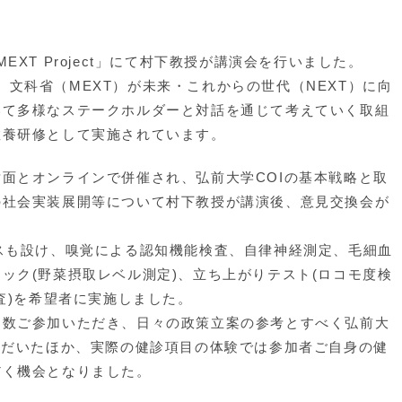
 MEXT Project」にて村下教授が講演会を行いました。
ct」とは、文科省（MEXT）が未来・これからの世代（NEXT）に向
いて多様なステークホルダーと対話を通じて考えていく取組
教養研修として実施されています。
面とオンラインで併催され、弘前大学COIの基本戦略と取
の社会実装展開等について村下教授が講演後、意見交換会が
スも設け、嗅覚による認知機能検査、自律神経測定、毛細血
ック(野菜摂取レベル測定)、立ち上がりテスト(ロコモ度検
査)を希望者に実施しました。
数ご参加いただき、日々の政策立案の参考とすべく弘前大
ただいたほか、実際の健診項目の体験では参加者ご自身の健
だく機会となりました。