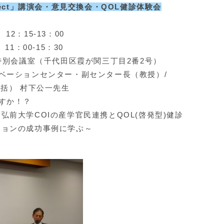
roject」講演会・意見交換会・QOL健診体験会
15-13：00
00-15：30
特別会議室（千代田区霞が関三丁目2番2号）
ベーションセンター・副センター長（教授）/
 村下公一先生
すか！？
COIの産学官民連携とQOL(啓発型)健診
の成功事例に学ぶ～