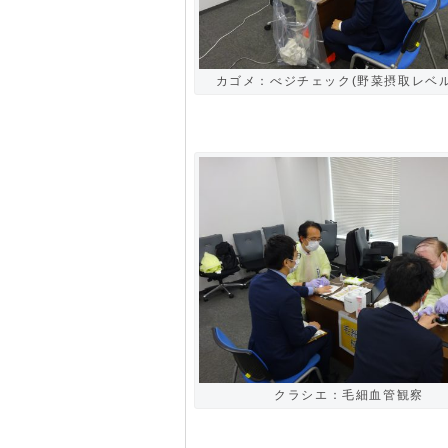
カゴメ：べジチェック(野菜摂取レベル
クラシエ：毛細血管観察