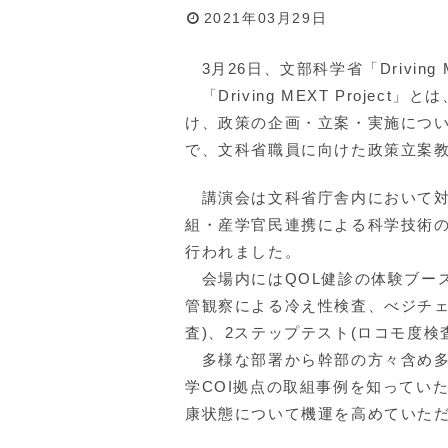
2021年03月29日
3月26日、文部科学省「Driving
「Driving MEXT Proje
け、政策の企画・立案・実施につ
で、文科省職員に向けた政策立案
講演会は文科省庁舎内において対
組・産学官民連携による科学技術
行われました。
会場内にはQOL健診の体験ブー
管観察による冷え性検査、べジチェ
査)、2ステップテスト(ロコモ度検
多様な部署から幹部の方々含め多
学COI拠点の取組事例を知ってい
康状態について機運を高めていた