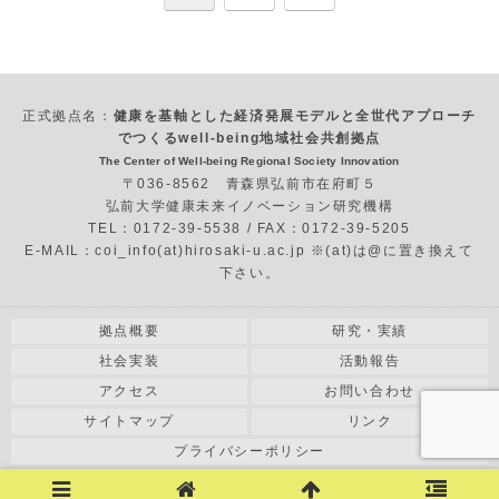
へ
正式拠点名：
健康を基軸とした経済発展モデルと全世代アプローチ
でつくるwell-being地域社会共創拠点
The Center of Well-being Regional Society Innovation
〒036-8562 青森県弘前市在府町５
弘前大学健康未来イノベーション研究機構
TEL：0172-39-5538 / FAX：0172-39-5205
E-MAIL：coi_info(at)hirosaki-u.ac.jp ※(at)は@に置き換えて
下さい。
拠点概要
研究・実績
社会実装
活動報告
アクセス
お問い合わせ
サイトマップ
リンク
プライバシーポリシー
COPYRIGHT© 2018 HIROSAKI UNIVERSITY All RIGHT RESERVED.