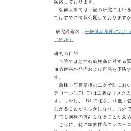
案内しております。
弘前大学では下記の研究に用いる
てはすでに情報公開しております
研究課題名：
一般健診集団におけるL
（PDF）
研究の目的
当院では急性心筋梗塞に対する緊急
血管疾患の発症および再発を予防
す。
急性心筋梗塞後の二次予防において
テロール(LDL-C)は主要なリスク
す。しかし、LDL-C値をより低
ながることが明らかになり、海外では
邦でも同様の方針となることが見
さらに、特に家族性高コレステロー