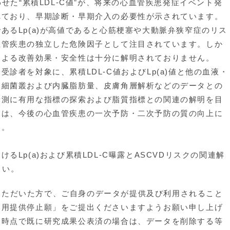
わせた“累積LDL-C値”が、将来の心血管疾患発症イベント発
れており、早期診断・早期介入の必要性が示されています。
るLp(a)が高値であると心筋梗塞や大動脈弁狭窄症のリス
血管疾患の独立した危険因子として注目されています。しか
による改善効果・安全性は十分に解明されておりません。
者を対象に、累積LDL-C値およびLp(a)値と他の血液・
内細菌叢および内臓脂肪量、皮膚角層解析などのデータとの
予測に有用な指標の探索および脂質指標との関連の解明を目
見は、今後の心血管疾患の一次予防・二次予防の質の向上に
す。
Lp(a)および累積LDL-C曝露とASCVDリスクの関連解
さい。
参加いただいた方で、ご自身のデータが提供及び利用されること
利用提供停止願」をご提出くださいますようお願い申し上げ
た時点で既に研究成果公表済の場合は、データを削除する等