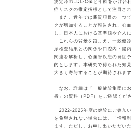
測定時のLDL-C値と年齢をかけ合
症リスクの推定指標として注目さ
また、近年では脂質項目の一つであ
クが増加することが報告され、心
し、日本人における基準値や介入
これらの背景を踏まえ、一般健診受診
尿検査結果との関係や口腔内・腸
関連を解析し、心血管疾患の発症
的とします。本研究で得られた知
大きく寄与することが期待されま
なお、詳細は「一般健診集団における
析」の資料（PDF）をご確認くだ
2022-2025年度の健診にご
を希望されない場合には、「情報
ます。ただし、お申し出いただい