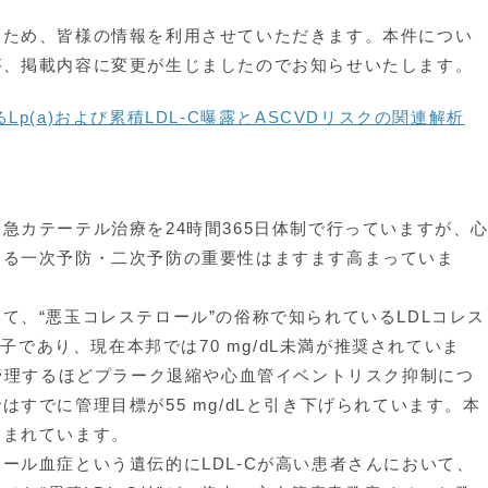
ため、皆様の情報を利用させていただきます。本件につい
が、掲載内容に変更が生じましたのでお知らせいたします。
p(a)および累積LDL-C曝露とASCVDリスクの関連解析
カテーテル治療を24時間365日体制で行っていますが、
する一次予防・二次予防の重要性はますます高まっていま
、“悪玉コレステロール”の俗称で知られているLDLコレス
因子であり、現在本邦では70 mg/dL未満が推奨されていま
く管理するほどプラーク退縮や心血管イベントリスク抑制につ
すでに管理目標が55 mg/dLと引き下げられています。本
込まれています。
ル血症という遺伝的にLDL-Cが高い患者さんにおいて、