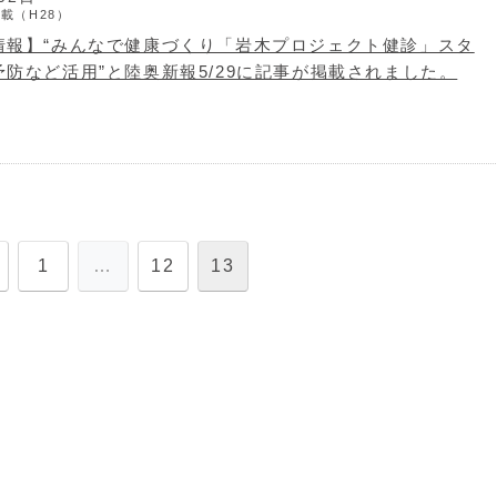
載（H28）
情報】“みんなで健康づくり「岩木プロジェクト健診」スタ
防など活用”と陸奥新報5/29に記事が掲載されました。
1
…
12
13