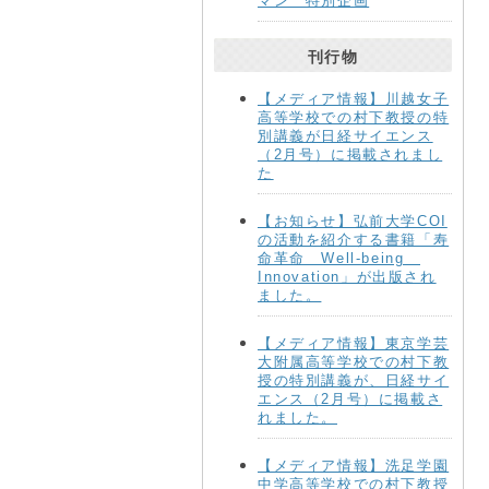
マン 特別企画
刊行物
【メディア情報】川越女子
高等学校での村下教授の特
別講義が日経サイエンス
（2月号）に掲載されまし
た
【お知らせ】弘前大学COI
の活動を紹介する書籍「寿
命革命 Well-being
Innovation」が出版され
ました。
【メディア情報】東京学芸
大附属高等学校での村下教
授の特別講義が、日経サイ
エンス（2月号）に掲載さ
れました。
【メディア情報】洗足学園
中学高等学校での村下教授