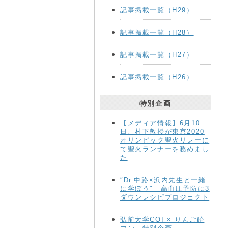
記事掲載一覧（H29）
記事掲載一覧（H28）
記事掲載一覧（H27）
記事掲載一覧（H26）
特別企画
【メディア情報】6月10
日、村下教授が東京2020
オリンピック聖火リレーに
て聖火ランナーを務めまし
た
″Dr.中路×浜内先生と一緒
に学ぼう″ 高血圧予防に3
ダウンレシピプロジェクト
弘前大学COI × りんご飴