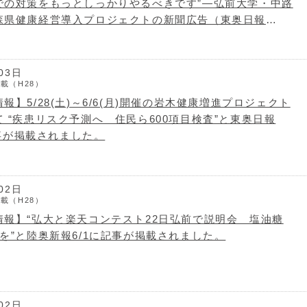
での対策をもっとしっかりやるべきです”―弘前大学・中路
森県健康経営導入プロジェクトの新聞広告（東奥日報
語っています。
03日
載（H28）
報】5/28(土)～6/6(月)開催の岩木健康増進プロジェクト
 “疾患リスク予測へ 住民ら600項目検査”と東奥日報
に記事が掲載されました。
02日
載（H28）
情報】“弘大と楽天コンテスト22日弘前で説明会 塩油糖
を”と陸奥新報6/1に記事が掲載されました。
02日