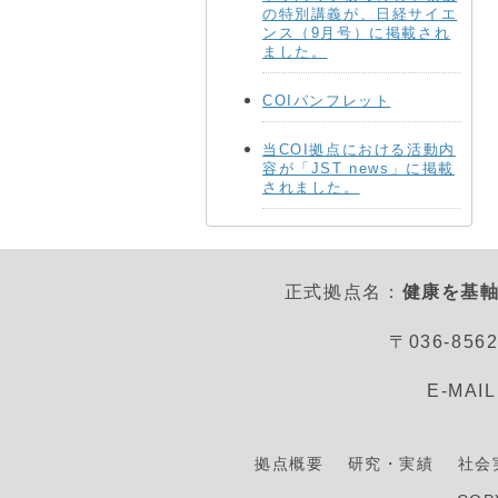
の特別講義が、日経サイエ
ンス（9月号）に掲載され
ました。
COIパンフレット
当COI拠点における活動内
容が「JST news」に掲載
されました。
正式拠点名：
健康を基軸
〒036-8
E-MAI
拠点概要
研究・実績
社会