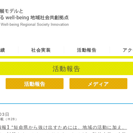
実績
社会実装
活動報告
アク
活動報告
活動報告
メディア
）
03日
載（H28）
情報】“短命県から抜け出すためには、地域の活動に加え、