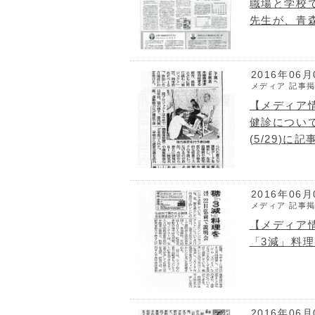
職場と学校
先生が、青
5/29）で
2016年06月
メディア
記事掲
【メディア情
健診について
(5/29)
2016年06月
メディア
記事掲
【メディア
「3減」料理
2016年06月