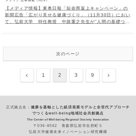
メディア
記事掲載（H29）
【メディア情報】東奥日報「短命県返上キャンペーン」の
新聞広告「広がり見せる健康づくり」（11月30日）におい
て、弘前大学 特任教授 中路重之先生が“人間の基礎つく
る健康教育”と題して語りました。
次のページ
前
次
1
2
3
9
へ
へ
正式拠点名：
健康を基軸とした経済発展モデルと全世代アプローチ
でつくるwell-being地域社会共創拠点
The Center of Well-being Regional Society Innovation
〒036-8562 青森県弘前市在府町５
弘前大学健康未来イノベーション研究機構