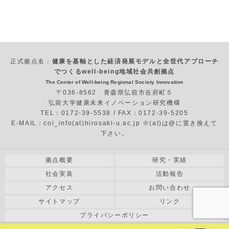
正式拠点名：
健康を基軸とした経済発展モデルと全世代アプローチ
でつくるwell-being地域社会共創拠点
The Center of Well-being Regional Society Innovation
〒036-8562 青森県弘前市在府町５
弘前大学健康未来イノベーション研究機構
TEL：0172-39-5538 / FAX：0172-39-5205
E-MAIL：coi_info(at)hirosaki-u.ac.jp ※(at)は@に置き換えて
下さい。
拠点概要
研究・実績
社会実装
活動報告
アクセス
お問い合わせ
サイトマップ
リンク
プライバシーポリシー