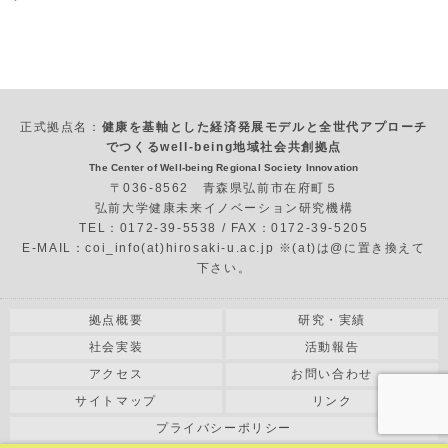
正式拠点名：
健康を基軸とした経済発展モデルと全世代アプローチ
でつくるwell-being地域社会共創拠点
The Center of Well-being Regional Society Innovation
〒036-8562 青森県弘前市在府町５
弘前大学健康未来イノベーション研究機構
TEL：0172-39-5538 / FAX：0172-39-5205
E-MAIL：coi_info(at)hirosaki-u.ac.jp ※(at)は@に置き換えて
下さい。
拠点概要
研究・実績
社会実装
活動報告
アクセス
お問い合わせ
サイトマップ
リンク
プライバシーポリシー