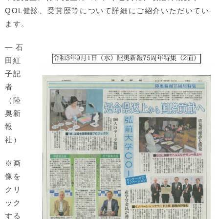
QOL健診、受賞歴等について詳細にご紹介いただいてい
ます。
― 石
田紅
子記
者
（陸
奥新
報
社）
※画
像を
クリ
ック
する