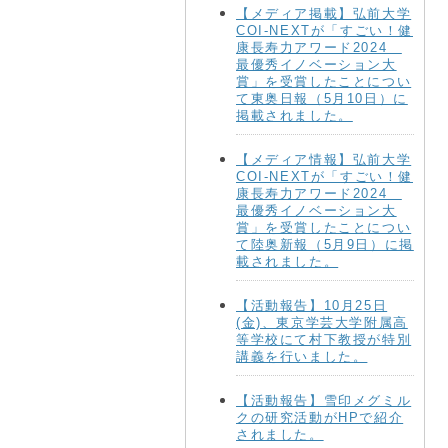
【メディア掲載】弘前大学
COI-NEXTが「すごい！健
康長寿力アワード2024
最優秀イノベーション大
賞」を受賞したことについ
て東奥日報（5月10日）に
掲載されました。
【メディア情報】弘前大学
COI-NEXTが「すごい！健
康長寿力アワード2024
最優秀イノベーション大
賞」を受賞したことについ
て陸奥新報（5月9日）に掲
載されました。
【活動報告】10月25日
(金)、東京学芸大学附属高
等学校にて村下教授が特別
講義を行いました。
【活動報告】雪印メグミル
クの研究活動がHPで紹介
されました。