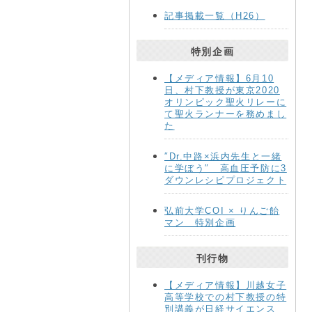
記事掲載一覧（H26）
特別企画
【メディア情報】6月10
日、村下教授が東京2020
オリンピック聖火リレーに
て聖火ランナーを務めまし
た
″Dr.中路×浜内先生と一緒
に学ぼう″ 高血圧予防に3
ダウンレシピプロジェクト
弘前大学COI × りんご飴
マン 特別企画
刊行物
【メディア情報】川越女子
高等学校での村下教授の特
別講義が日経サイエンス