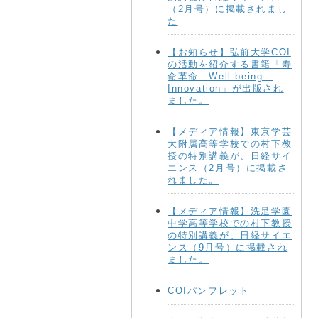
（2月号）に掲載されまし
た
【お知らせ】弘前大学COI
の活動を紹介する書籍「寿
命革命 Well-being
Innovation」が出版され
ました。
【メディア情報】東京学芸
大附属高等学校での村下教
授の特別講義が、日経サイ
エンス（2月号）に掲載さ
れました。
【メディア情報】洗足学園
中学高等学校での村下教授
の特別講義が、日経サイエ
ンス（9月号）に掲載され
ました。
COIパンフレット