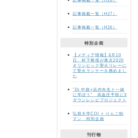
記事掲載一覧（H28）
記事掲載一覧（H27）
記事掲載一覧（H26）
特別企画
【メディア情報】6月10
日、村下教授が東京2020
オリンピック聖火リレーに
て聖火ランナーを務めまし
た
″Dr.中路×浜内先生と一緒
に学ぼう″ 高血圧予防に3
ダウンレシピプロジェクト
弘前大学COI × りんご飴
マン 特別企画
刊行物