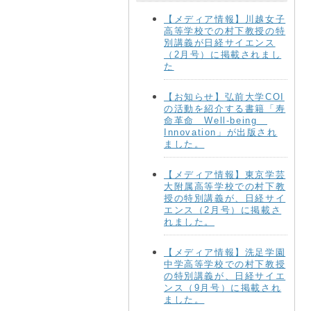
【メディア情報】川越女子
高等学校での村下教授の特
別講義が日経サイエンス
（2月号）に掲載されまし
た
【お知らせ】弘前大学COI
の活動を紹介する書籍「寿
命革命 Well-being
Innovation」が出版され
ました。
【メディア情報】東京学芸
大附属高等学校での村下教
授の特別講義が、日経サイ
エンス（2月号）に掲載さ
れました。
【メディア情報】洗足学園
中学高等学校での村下教授
の特別講義が、日経サイエ
ンス（9月号）に掲載され
ました。