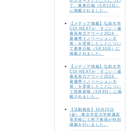
がスタートしたことについ
て、東奥日報（5月22日）
に掲載されました。
【メディア掲載】弘前大学
COI-NEXTが「すごい！健
康長寿力アワード2024
最優秀イノベーション大
賞」を受賞したことについ
て東奥日報（5月10日）に
掲載されました。
【メディア情報】弘前大学
COI-NEXTが「すごい！健
康長寿力アワード2024
最優秀イノベーション大
賞」を受賞したことについ
て陸奥新報（5月9日）に掲
載されました。
【活動報告】10月25日
(金)、東京学芸大学附属高
等学校にて村下教授が特別
講義を行いました。