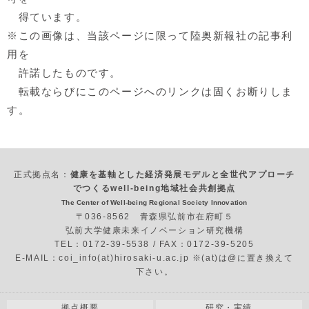
得ています。
※この画像は、当該ページに限って陸奥新報社の記事利
用を
許諾したものです。
転載ならびにこのページへのリンクは固くお断りしま
す。
正式拠点名：
健康を基軸とした経済発展モデルと全世代アプローチ
でつくるwell-being地域社会共創拠点
The Center of Well-being Regional Society Innovation
〒036-8562 青森県弘前市在府町５
弘前大学健康未来イノベーション研究機構
TEL：0172-39-5538 / FAX：0172-39-5205
E-MAIL：coi_info(at)hirosaki-u.ac.jp ※(at)は@に置き換えて
下さい。
拠点概要
研究・実績